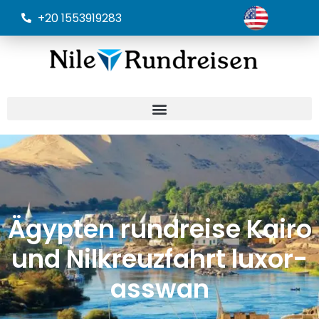
+20 1553919283
Ägypten rundreise Kairo
und Nilkreuzfahrt luxor-
asswan