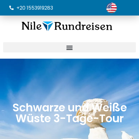
+20 1553919283
Schwarze und Weiße
Wüste 3-Tage-Tour